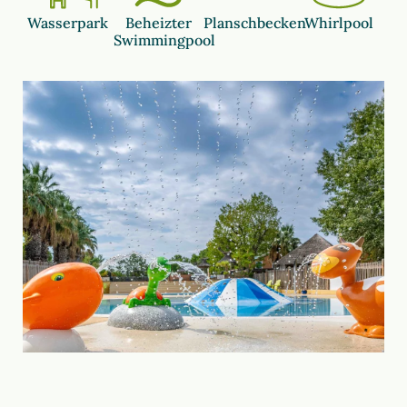
Wasserpark
Beheizter
Planschbecken
Whirlpool
Swimmingpool